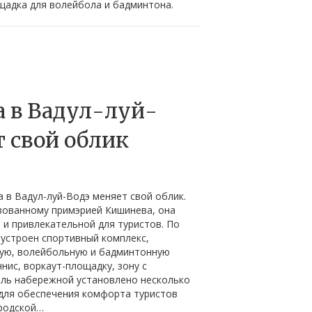
щадка для волейбола и бадминтона.
а в Вадул-луй-
т свой облик
 в Вадул-луй-Водэ меняет свой облик.
зованному примэрией Кишинева, она
и привлекательной для туристов. По
устроен спортивный комплекс,
ую, волейбольную и бадминтонную
нис, воркаут-площадку, зону с
ль набережной установлено несколько
 для обеспечения комфорта туристов
ородской…