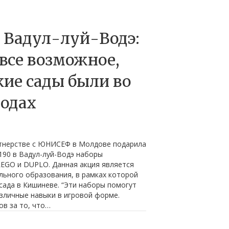
в Вадул-луй-Водэ:
все возможное,
кие сады были во
родах
тнерстве с ЮНИСЕФ в Молдове подарила
190 в Вадул-луй-Водэ наборы
LEGO и DUPLO. Данная акция является
ьного образования, в рамках которой
сада в Кишиневе. “Эти наборы помогут
зличные навыки в игровой форме.
в за то, что…