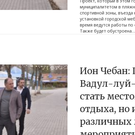
Проект, который в этом 
муниципалитетом в пляжн
спортивной зоны, въезда 
установкой городской меб
время ведутся работы по
Также будет обустроена…
Ион Чебан: 
Вадул-луй-
стать место
отдыха, но 
различных 
мероприят