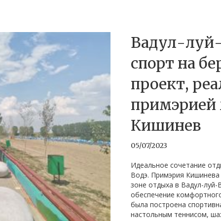
Вадул-луй-
спорт на бе
проект, ре
примэрией
Кишинев
05/07/2023
Идеальное сочетание отды
Водэ. Примэрия Кишинева 
зоне отдыха в Вадул-луй-
обеспечение комфортного
была построена спортивн
настольным теннисом, ша