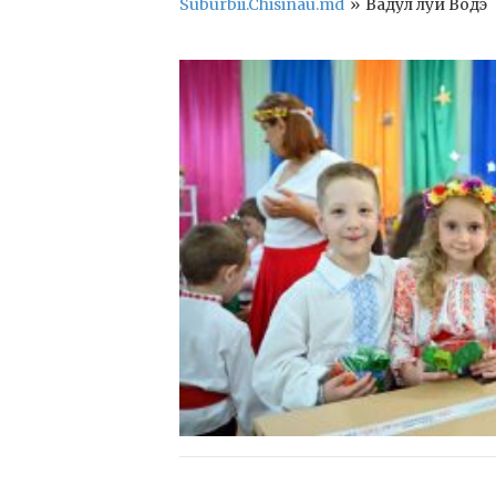
Suburbii.Chisinau.md
»
Вадул луй Водэ