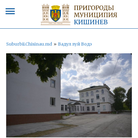
Suburbii.Chisinau.md
»
Вадул луй Водэ