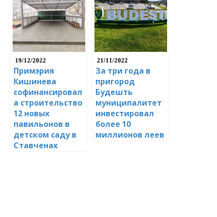
19/12/2022
21/11/2022
Примэрия
За три года в
Кишинева
пригород
софинансировал
Будешть
а строительство
муниципалитет
12 новых
инвестировал
павильонов в
более 10
детском саду в
миллионов леев
Ставченах