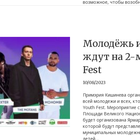
возможное, чтобы возобн
Молодёжь и
ждут на 2-м
Fest
10/08/2023
Примэрия Кишинева орган
всей молодежи и всех, кто
Youth Fest. Мероприятие с
Площади Великого Национ
будет организована Ярма
которой будут представл
муниципальных молодежны
детей…