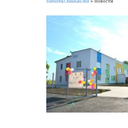
Suburbii.Chisinau.md
»
Новости