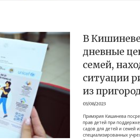
В Кишинев
дневные це
семей, нах
ситуации ри
из пригоро
03/08/2023
Примэрия Кишинева посре
прав детей при поддержк
садов для детей и семей и
специализированных учре