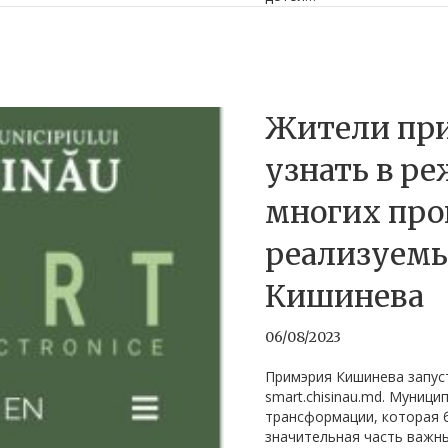
Жители при
узнать в р
многих про
реализуем
Кишинева
06/08/2023
Примэрия Кишинева запус
smart.chisinau.md. Муниц
трансформации, которая 
значительная часть важн