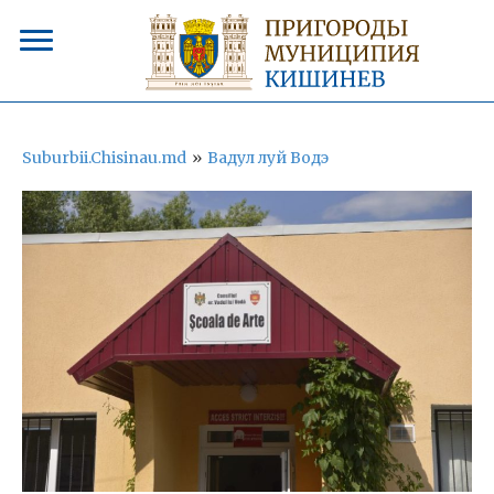
Suburbii.Chisinau.md
»
Вадул луй Водэ