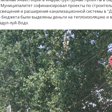
. Муниципалитет софинансировал проекты по строитель
свещения и расширения канализационной системы в “Д
 бюджета были выделены деньги на теплоизоляцию и в
адул-луй-Водэ.