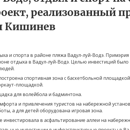
роект, реализованный 
я Кишинев
ыха и спорта в районе пляжа Вадул-луй-Водэ. Примэри
зоне отдыха в Вадул-луй-Водэ. Целью инвестиций было
людей.
 построена спортивная зона с баскетбольной площадкой
оркаут-площадкой.
щадка для волейбола и бадминтона.
мфорта и привлечения туристов на набережной установ
ты, а для детей оборудована игровая зона.
 инвестировала в асфальтирование аллеи на набережн
ипальные инвестиции в инфраструктурные проекты в Ва