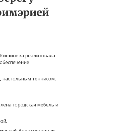
примэрией
я Кишинева реализовала
 обеспечение
, настольным теннисом,
лена городская мебель и
ой.
дул-луй-Водэ составили