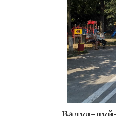
Вадул-луй-