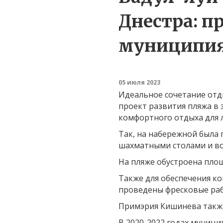
Днестра: п
муниципи
05 июля 2023
Идеальное сочетание отд
проект развития пляжа в 
комфортного отдыха для 
Так, на набережной была
шахматными столами и в
На пляже обустроена пло
Также для обеспечения ко
проведены фресковые рабо
Примэрия Кишинева также
В 2020-2022 годах муниц