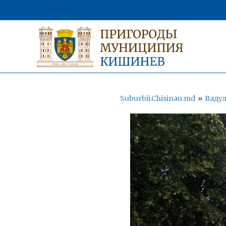
Suburbii.Chisinau.md
»
Вадул