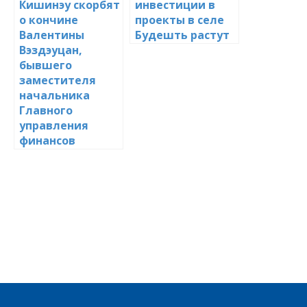
Кишинэу скорбят
инвестиции в
о кончине
проекты в селе
Валентины
Будешть растут
Вэздэуцан,
бывшего
заместителя
начальника
Главного
управления
финансов