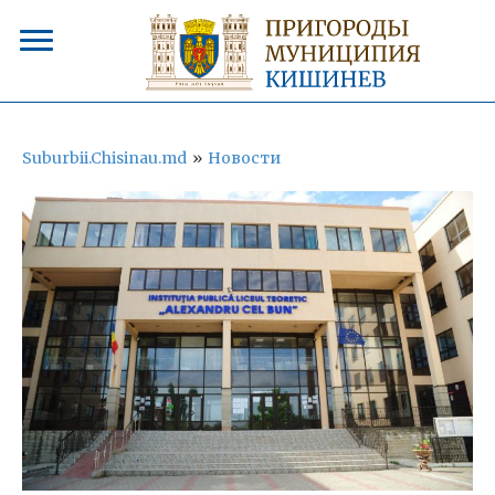
Suburbii.Chisinau.md
»
Новости