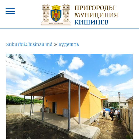
Suburbii.Chisinau.md
»
Будешть