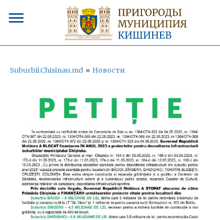
Suburbii.Chisinau.md
»
Новости