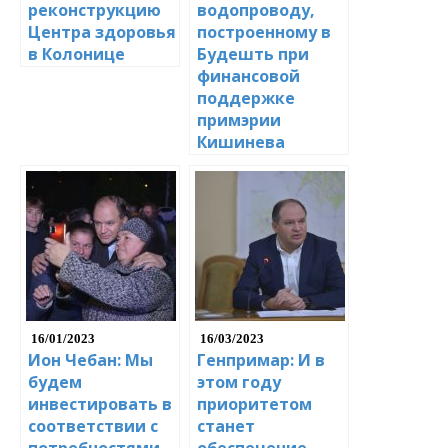
реконструкцию
водопроводу,
Центра здоровья
построенному в
в Колонице
Будешть при
финансовой
поддержке
примэрии
Кишинева
16/01/2023
16/03/2023
Ион Чебан: Мы
Генпримар: И в
будем
этом году
инвестировать в
приоритетом
соответствии с
станет
потребностями
обеспечение