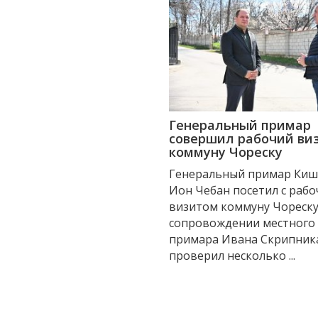
Генеральный примар
совершил рабочий виз
коммуну Чореску
Генеральный примар Ки
Ион Чебан посетил с раб
визитом коммуну Чореску,
сопровождении местного
примара Ивана Скрипник
проверил несколько ...