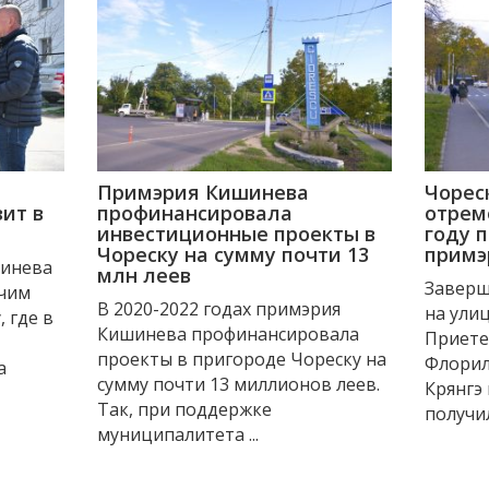
Примэрия Кишинева
Чорес
ит в
профинансировала
отрем
инвестиционные проекты в
году 
Чореску на сумму почти 13
примэ
шинева
млн леев
Заверш
очим
В 2020-2022 годах примэрия
на улиц
 где в
Кишинева профинансировала
Приетен
проекты в пригороде Чореску на
Флорил
а
сумму почти 13 миллионов леев.
Крянгэ 
Так, при поддержке
получил
муниципалитета ...