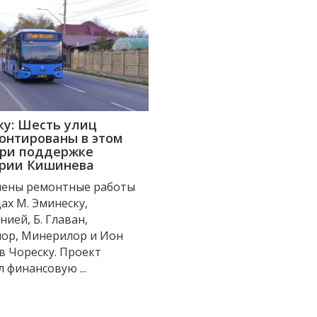
ку: Шесть улиц
онтированы в этом
при поддержке
рии Кишинева
ены ремонтные работы
ах M. Эминеску,
ией, Б. Главан,
ор, Минерилор и Ион
в Чореску. Проект
 финансовую ...