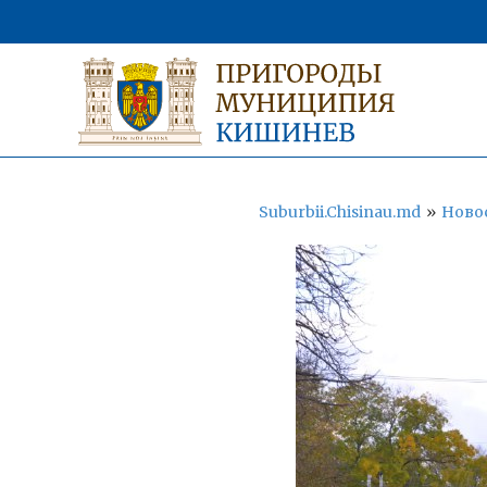
Suburbii.Chisinau.md
»
Ново