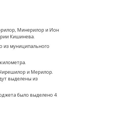
лорилор, Минерилор и Ион
эрии Кишинева.
ено из муниципального
 километра.
 Чирешилор и Мерилор.
удут выделены из
юджета было выделено 4