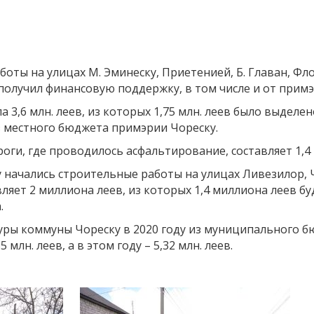
оты на улицах M. Эминеску, Приетенией, Б. Главан, Ф
 получил финансовую поддержку, в том числе и от прим
а 3,6 млн. леев, из которых 1,75 млн. леев было выдел
з местного бюджета примэрии Чореску.
ги, где проводилось асфальтирование, составляет 1,4
у начались строительные работы на улицах Ливезилор,
ляет 2 миллиона леев, из которых 1,4 миллиона леев б
.
уры коммуны Чореску в 2020 году из муниципального б
55 млн. леев, а в этом году – 5,32 млн. леев.