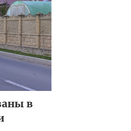
ваны в
и