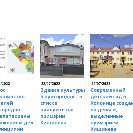
2/2022
23/07/2022
25/07/2022
ос:
Здания культуры
Современный
ьшинство
в пригородах – в
детский сад в
елей
списке
Колонице созда
городов
приоритетов
на деньги,
влетворены
примэрии
выделенные
ожением дел
Кишинева
примэрией
униципии
Кишинева