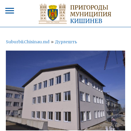
Suburbii.Chisinau.md
»
Дурлешть