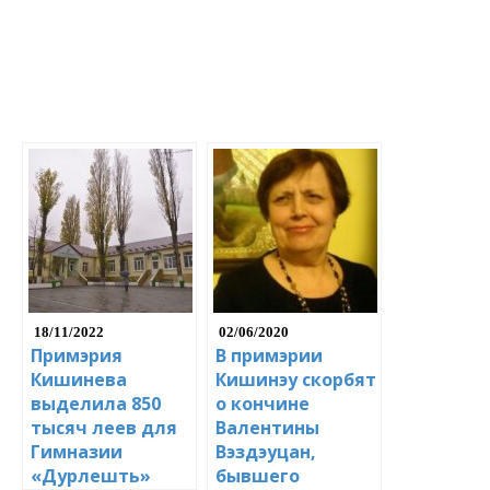
18/11/2022
02/06/2020
Примэрия
В примэрии
Кишинева
Кишинэу скорбят
выделила 850
о кончине
тысяч леев для
Валентины
Гимназии
Вэздэуцан,
«Дурлешть»
бывшего