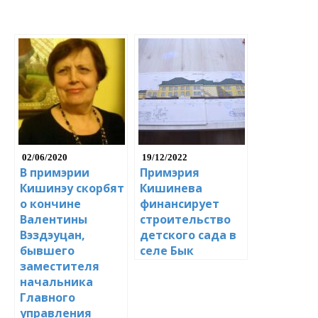
02/06/2020
19/12/2022
В примэрии
Примэрия
Кишинэу скорбят
Кишинева
о кончине
финансирует
Валентины
строительство
Вэздэуцан,
детского сада в
бывшего
селе Бык
заместителя
начальника
Главного
управления