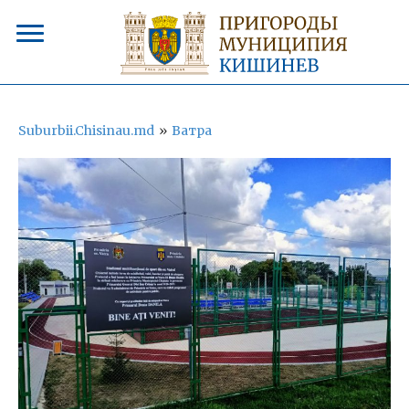
Suburbii.Chisinau.md
»
Ватра