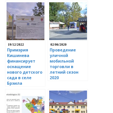
19/12/2022
02/06/2020
Примэрия
Проведение
Кишинева
уличной
финансирует
мобильной
оснащение
торговли в
нового детского
летний сезон
сада в селе
2020
Брэила