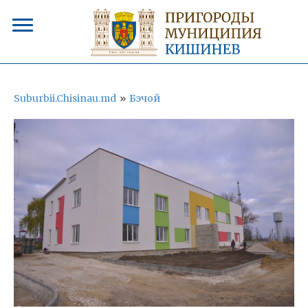
Suburbii.Chisinau.md
»
Бэчой