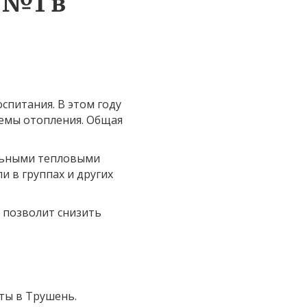
 №1 в
спитания. В этом году
емы отопления. Общая
альными тепловыми
и в группах и других
и позволит снизить
кты в Трушень.