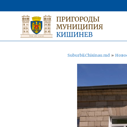
Suburbii.Chisinau.md
»
Ново