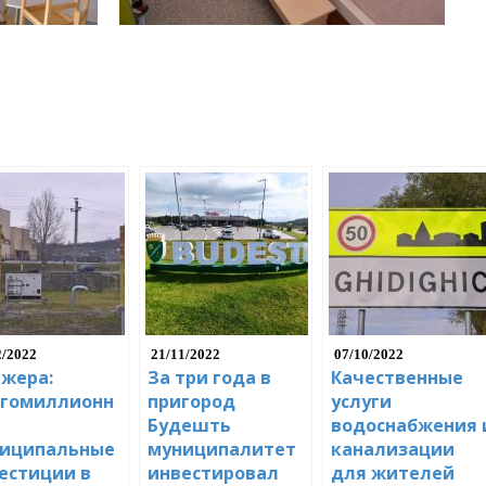
2/2022
21/11/2022
07/10/2022
жера:
За три года в
Качественные
гомиллионн
пригород
услуги
Будешть
водоснабжения 
иципальные
муниципалитет
канализации
естиции в
инвестировал
для жителей