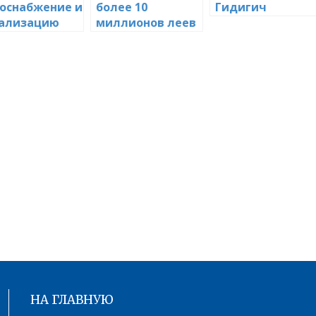
оснабжение и
более 10
Гидигич
ализацию
миллионов леев
НА ГЛАВНУЮ