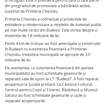
și refugiați. Este o premieră pentru țară și face parte
din programul de promovare a bătrâneții active,
susținut de Primăria Chișinău.
Primăria Chișinău a cofinanțat și proiectele de
extindere și modernizare a rețelelor de iluminat public
pe mai multe străzi din Budești. Este vorba despre o
investiție de 1,8 milioane de lei.
Peste 4 km de trotuar au fost amenajate și construite
în Budești cu susținerea financiară a Primăriei
Chișinău. Investiția municipală se apropie de 3,5
milioane de lei.
De asemenea, cu susținerea financiară din partea
municipalității au fost schimbate geamurile și
reparată sala de sport la LT ”Budești”. A fost reparat
acoperișul la Școala primară. La Căminul Cultural,
Centrul pentru Copii și Tineret, Bibliotecă și Muzeul
Satului au fost schimbate geamurile și ușile și
reparate acoperișurile.