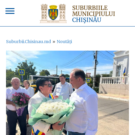
Suburbii.Chisinau.md
»
Noutăți