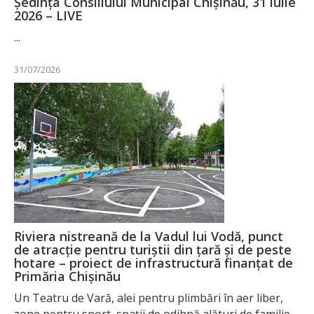
Ședința Consiliului Municipal Chișinău, 31 iulie
2026 – LIVE
...
31/07/2026
Riviera nistreană de la Vadul lui Vodă, punct
de atracție pentru turiștii din țară și de peste
hotare – proiect de infrastructură finanțat de
Primăria Chișinău
Un Teatru de Vară, alei pentru plimbări în aer liber,
zone pentru sport, spații de odihnă alături de familie