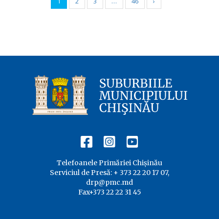
1
2
3
…
46
›
Telefoanele Primăriei Chișinău
Serviciul de Presă: + 373 22 20 17 07,
drp@pmc.md
Fax+373 22 22 31 45