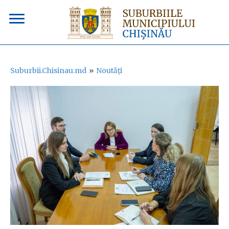
Suburbii.Chisinau.md
»
Noutăți