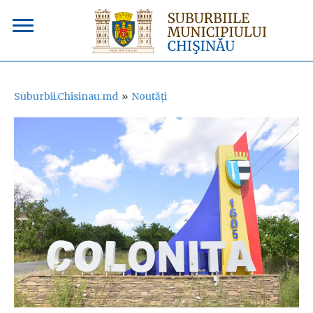
Suburbii.Chisinau.md
»
Noutăți