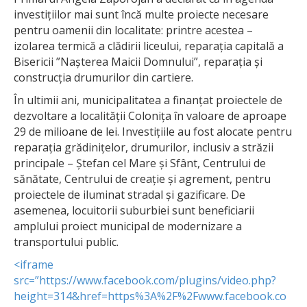
investițiilor mai sunt încă multe proiecte necesare
pentru oamenii din localitate: printre acestea –
izolarea termică a clădirii liceului, reparația capitală a
Bisericii ”Nașterea Maicii Domnului”, reparația și
construcția drumurilor din cartiere.
În ultimii ani, municipalitatea a finanțat proiectele de
dezvoltare a localității Colonița în valoare de aproape
29 de milioane de lei. Investițiile au fost alocate pentru
reparația grădinițelor, drumurilor, inclusiv a străzii
principale – Ștefan cel Mare și Sfânt, Centrului de
sănătate, Centrului de creație și agrement, pentru
proiectele de iluminat stradal și gazificare. De
asemenea, locuitorii suburbiei sunt beneficiarii
amplului proiect municipal de modernizare a
transportului public.
<iframe
src=”https://www.facebook.com/plugins/video.php?
height=314&href=https%3A%2F%2Fwww.facebook.co