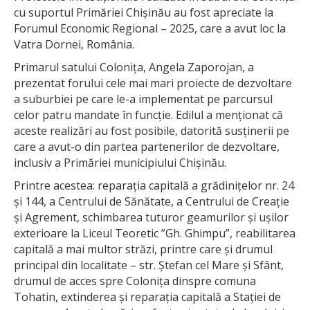
cu suportul Primăriei Chișinău au fost apreciate la
Forumul Economic Regional – 2025, care a avut loc la
Vatra Dornei, România.
Primarul satului Colonița, Angela Zaporojan, a
prezentat forului cele mai mari proiecte de dezvoltare
a suburbiei pe care le-a implementat pe parcursul
celor patru mandate în funcție. Edilul a menționat că
aceste realizări au fost posibile, datorită susținerii pe
care a avut-o din partea partenerilor de dezvoltare,
inclusiv a Primăriei municipiului Chișinău.
Printre acestea: reparația capitală a grădinițelor nr. 24
și 144, a Centrului de Sănătate, a Centrului de Creație
și Agrement, schimbarea tuturor geamurilor și ușilor
exterioare la Liceul Teoretic ”Gh. Ghimpu”, reabilitarea
capitală a mai multor străzi, printre care și drumul
principal din localitate – str. Ștefan cel Mare și Sfânt,
drumul de acces spre Colonița dinspre comuna
Tohatin, extinderea și reparația capitală a Stației de