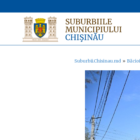
Suburbii.Chisinau.md
»
Băcio