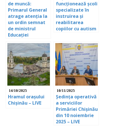
de muncă:
funcționează școli
Primarul General
specializate în
atrage atenția la
instruirea și
un ordin semnat
reabilitarea
de ministrul
copiilor cu autism
Educației
14/10/2025
10/11/2025
Hramul orașului
Ședința operativă
Chișinău – LIVE
a serviciilor
Primăriei Chișinău
din 10 noiembrie
2025 – LIVE