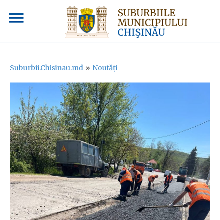
Suburbii.Chisinau.md
»
Noutăți