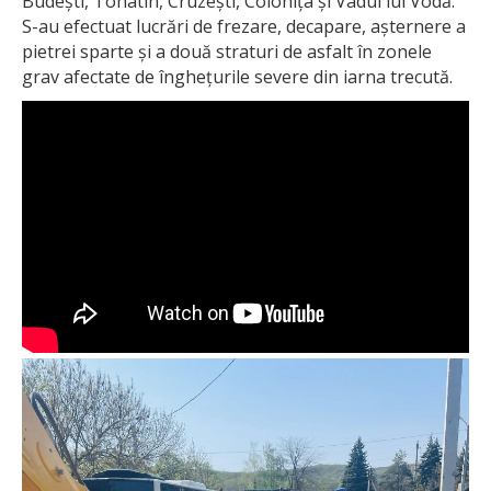
Budești, Tohatin, Cruzești, Colonița și Vadul lui Vodă.
S-au efectuat lucrări de frezare, decapare, așternere a
pietrei sparte și a două straturi de asfalt în zonele
grav afectate de înghețurile severe din iarna trecută.