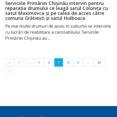
Serviciile Primăriei Chișinău intervin pentru
reparația drumului ce leagă satul Colonița cu
satul Maximovca și pe calea de acces către
comuna Grătiești și satul Hulboaca
Pe mai multe drumuri de acces în suburbii se intervine
cu lucrări de reabilitare a carosabilului. Serviciile
Primăriei Chișinău au ...
‹
1
…
5
6
7
8
9
…
43
›