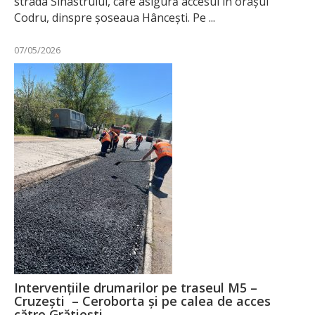
strada Sihastrului, care asigură accesul în orașul
Codru, dinspre șoseaua Hâncești. Pe ...
07/05/2026
Intervențiile drumarilor pe traseul M5 –
Cruzești – Ceroborta și pe calea de acces
către Grătiești