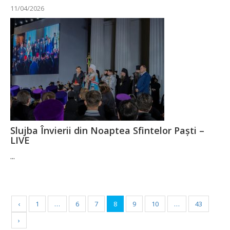
11/04/2026
Slujba Învierii din Noaptea Sfintelor Paști –
LIVE
...
‹
1
…
6
7
8
9
10
…
43
›