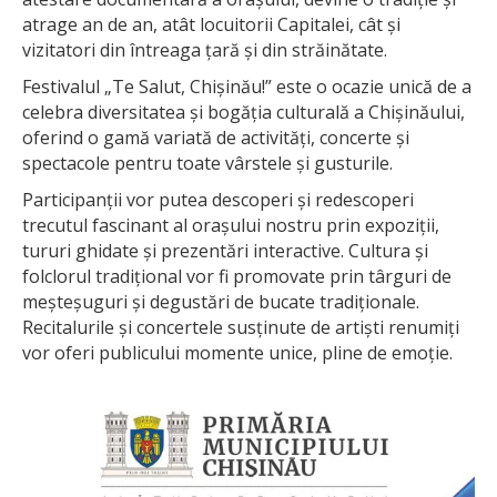
atrage an de an, atât locuitorii Capitalei, cât și
vizitatori din întreaga țară și din străinătate.
Festivalul „Te Salut, Chișinău!” este o ocazie unică de a
celebra diversitatea și bogăția culturală a Chișinăului,
oferind o gamă variată de activități, concerte şi
spectacole pentru toate vârstele și gusturile.
Participanții vor putea descoperi și redescoperi
trecutul fascinant al orașului nostru prin expoziții,
tururi ghidate și prezentări interactive. Cultura și
folclorul tradițional vor fi promovate prin târguri de
meșteșuguri și degustări de bucate tradiționale.
Recitalurile și concertele susținute de artiști renumiți
vor oferi publicului momente unice, pline de emoție.