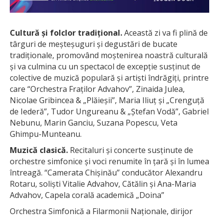
Cultură și folclor tradițional.
Această zi va fi plină de
târguri de meșteșuguri și degustări de bucate
tradiționale, promovând moștenirea noastră culturală
și va culmina cu un spectacol de excepție susținut de
colective de muzică populară și artiști îndrăgiți, printre
care “Orchestra Fraților Advahov”, Zinaida Julea,
Nicolae Gribincea & „Plăieșii”, Maria Iliuț și „Crenguță
de Iederă”, Tudor Ungureanu & „Ștefan Vodă”, Gabriel
Nebunu, Marin Ganciu, Suzana Popescu, Veta
Ghimpu-Munteanu.
Muzică clasică.
Recitaluri și concerte susținute de
orchestre simfonice și voci renumite în țară și în lumea
întreagă. “Camerata Chișinău” conducător Alexandru
Rotaru, soliști Vitalie Advahov, Cătălin și Ana-Maria
Advahov, Capela corală academică „Doina”
Orchestra Simfonică a Filarmonii Naționale, dirijor