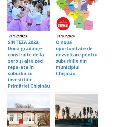
21/12/2023
01/03/2024
SINTEZA 2023:
O nouă
Două grădinițe
oportunitate de
construite de la
dezvoltare pentru
zero și alte zeci
suburbiile din
reparate în
municipiul
suburbii cu
Chișinău
investițiile
Primăriei Chișinău