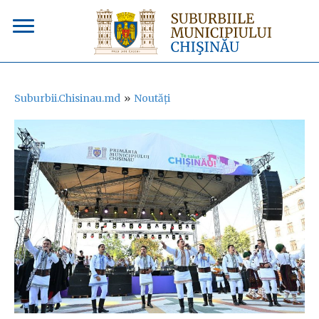
Suburbii.Chisinau.md
»
Noutăți