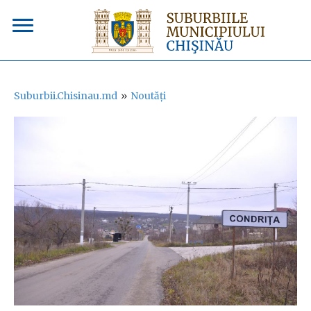
Suburbii.Chisinau.md
»
Noutăți