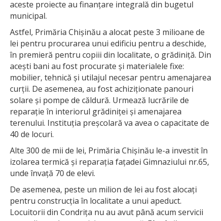
aceste proiecte au finanțare integrală din bugetul
municipal.
Astfel, Primăria Chișinău a alocat peste 3 milioane de
lei pentru procurarea unui edificiu pentru a deschide,
în premieră pentru copiii din localitate, o grădiniță. Din
acești bani au fost procurate și materialele fixe:
mobilier, tehnică și utilajul necesar pentru amenajarea
curții. De asemenea, au fost achiziționate panouri
solare și pompe de căldură. Urmează lucrările de
reparație în interiorul grădiniței și amenajarea
terenului. Instituția preșcolară va avea o capacitate de
40 de locuri.
Alte 300 de mii de lei, Primăria Chișinău le-a investit în
izolarea termică și reparația fațadei Gimnaziului nr.65,
unde învață 70 de elevi.
De asemenea, peste un milion de lei au fost alocați
pentru construcția în localitate a unui apeduct.
Locuitorii din Condrița nu au avut până acum servicii