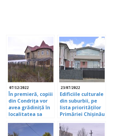
07/12/2022
23/07/2022
În premieră, copiii
Edificiile culturale
din Condrița vor
din suburbii, pe
avea grădiniță în
lista priorităților
localitatea sa
Primăriei Chișinău