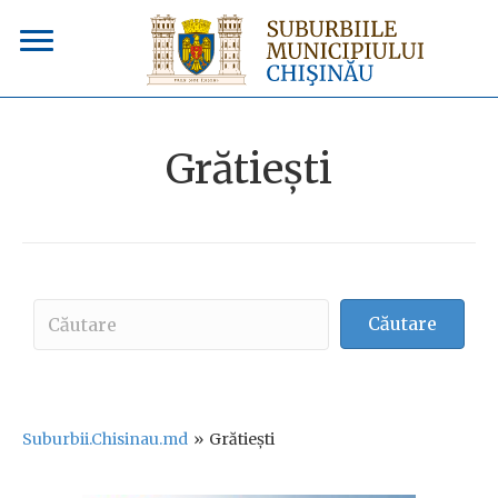
Grătieşti
Căutare
Suburbii.Chisinau.md
»
Grătieşti