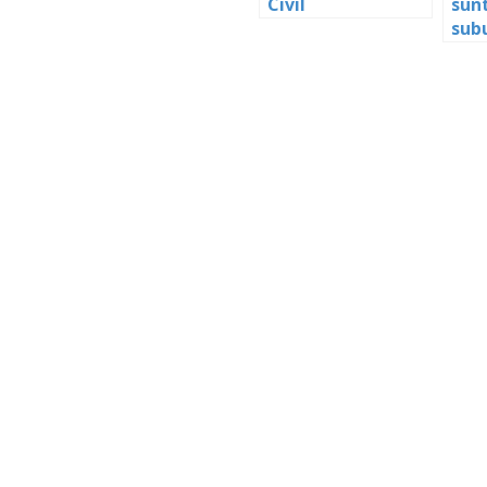
Civil
sun
subu