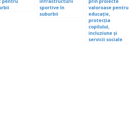
t pentru
infrastructurii
prin proiecte
rbii
sportive în
valoroase pentru
suburbii
educație,
protecția
copilului,
incluziune și
servicii sociale