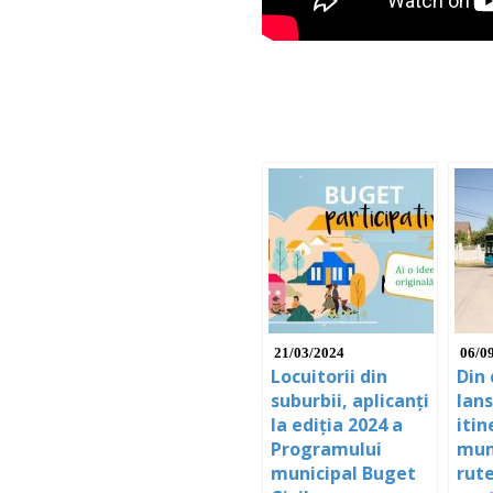
21/03/2024
06/0
Locuitorii din
Din 
suburbii, aplicanți
lan
la ediția 2024 a
itin
Programului
mun
municipal Buget
rut