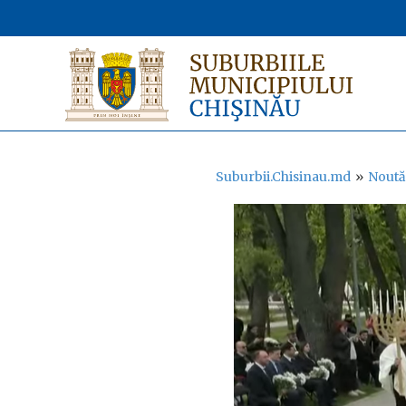
Suburbii.Chisinau.md
»
Noută