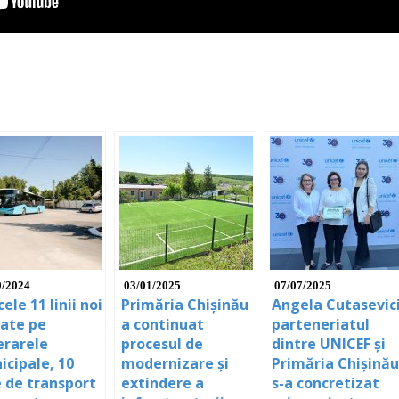
9/2024
03/01/2025
07/07/2025
cele 11 linii noi
Primăria Chișinău
Angela Cutasevici
sate pe
a continuat
parteneriatul
erarele
procesul de
dintre UNICEF și
icipale, 10
modernizare și
Primăria Chișinău
e de transport
extindere a
s-a concretizat