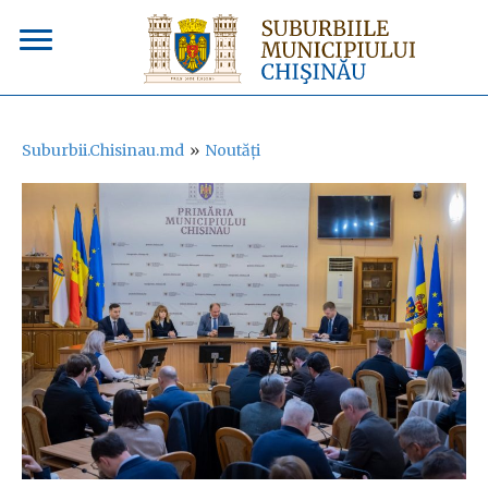
Suburbii.Chisinau.md
»
Noutăți