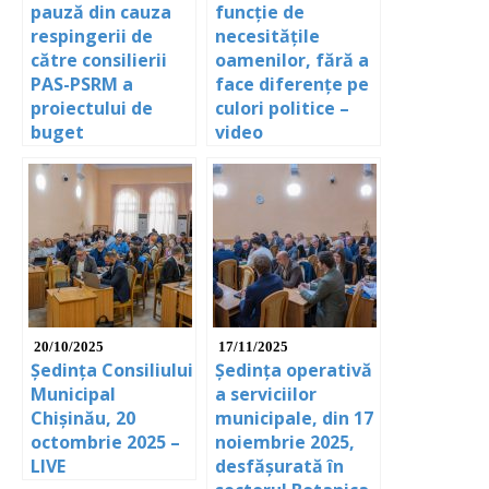
pauză din cauza
funcție de
respingerii de
necesitățile
către consilierii
oamenilor, fără a
PAS-PSRM a
face diferențe pe
proiectului de
culori politice –
buget
video
20/10/2025
17/11/2025
Ședința Consiliului
Ședința operativă
Municipal
a serviciilor
Chișinău, 20
municipale, din 17
octombrie 2025 –
noiembrie 2025,
LIVE
desfășurată în