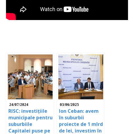
24/07/2024
03/06/2025
RISC: investițiile
Ion Ceban: avem
municipale pentru
în suburbii
suburbiile
proiecte de 1 mlrd
Capitalei puse pe
de lei, investim în