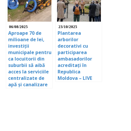
06/08/2025
23/10/2025
Aproape 70 de
Plantarea
milioane de lei,
arborilor
investiții
decorativi cu
municipale pentru
participarea
ca locuitorii din
ambasadorilor
suburbii să aibă
acreditați în
acces la serviciile
Republica
centralizate de
Moldova – LIVE
apă și canalizare