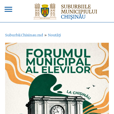
Suburbii.Chisinau.md
»
Noutăți