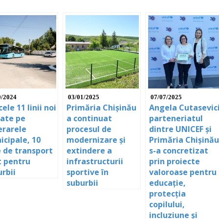
9/2024
03/01/2025
07/07/2025
cele 11 linii noi
Primăria Chișinău
Angela Cutasevici
sate pe
a continuat
parteneriatul
erarele
procesul de
dintre UNICEF și
icipale, 10
modernizare și
Primăria Chișinău
e de transport
extindere a
s-a concretizat
t pentru
infrastructurii
prin proiecte
rbii
sportive în
valoroase pentru
suburbii
educație,
protecția
copilului,
incluziune și