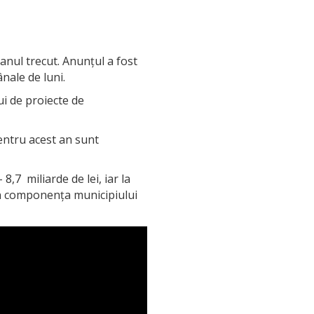
anul trecut. Anunțul a fost
nale de luni.
ui de proiecte de
entru acest an sunt
8,7 miliarde de lei, iar la
 din componența municipiului