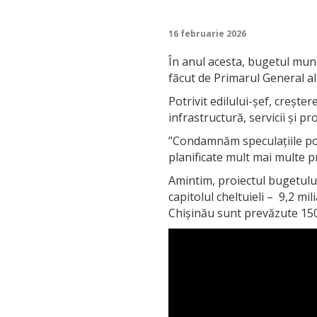
16 februarie 2026
În anul acesta, bugetul muni
făcut de Primarul General al
Potrivit edilului-șef, creșt
infrastructură, servicii și p
”Condamnăm speculațiile pot
planificate mult mai multe pr
Amintim, proiectul bugetului 
capitolul cheltuieli – 9,2 mi
Chișinău sunt prevăzute 150 