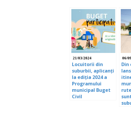
21/03/2024
06/0
Locuitorii din
Din 
suburbii, aplicanți
lan
la ediția 2024 a
itin
Programului
mun
municipal Buget
rut
Civil
sun
subu