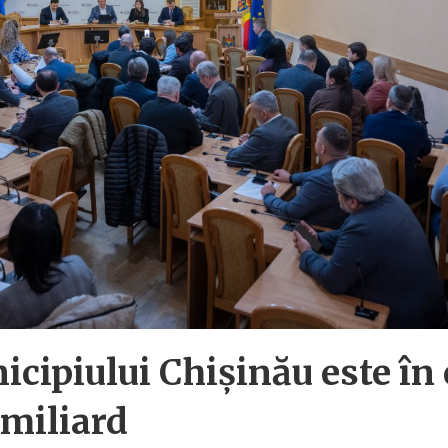
cipiului Chișinău este în 
 miliard