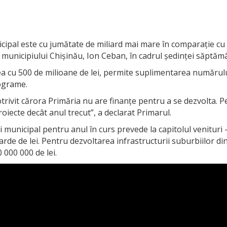
cipal este cu jumătate de miliard mai mare în comparație cu 
 municipiului Chișinău, Ion Ceban, în cadrul ședinței săptămâ
erea cu 500 de milioane de lei, permite suplimentarea numărul
rograme.
rivit cărora Primăria nu are finanțe pentru a se dezvolta. P
oiecte decât anul trecut”, a declarat Primarul.
municipal pentru anul în curs prevede la capitolul venituri – 
liarde de lei. Pentru dezvoltarea infrastructurii suburbiilor
000 000 de lei.