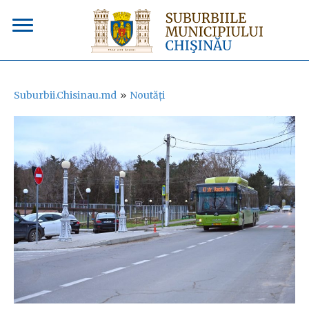
Suburbii.Chisinau.md
»
Noutăți