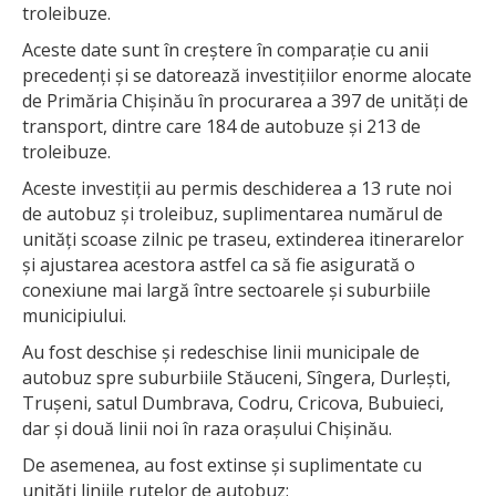
troleibuze.
Aceste date sunt în creștere în comparație cu anii
precedenți și se datorează investițiilor enorme alocate
de Primăria Chișinău în procurarea a 397 de unități de
transport, dintre care 184 de autobuze și 213 de
troleibuze.
Aceste investiții au permis deschiderea a 13 rute noi
de autobuz și troleibuz, suplimentarea numărul de
unități scoase zilnic pe traseu, extinderea itinerarelor
și ajustarea acestora astfel ca să fie asigurată o
conexiune mai largă între sectoarele și suburbiile
municipiului.
Au fost deschise și redeschise linii municipale de
autobuz spre suburbiile Stăuceni, Sîngera, Durlești,
Trușeni, satul Dumbrava, Codru, Cricova, Bubuieci,
dar și două linii noi în raza orașului Chișinău.
De asemenea, au fost extinse și suplimentate cu
unități liniile rutelor de autobuz: