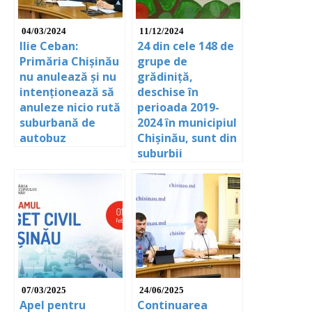
04/03/2024
11/12/2024
Ilie Ceban:
24 din cele 148 de
Primăria Chișinău
grupe de
nu anulează și nu
grădiniță,
intenționează să
deschise în
anuleze nicio rută
perioada 2019-
suburbană de
2024 în municipiul
autobuz
Chișinău, sunt din
suburbii
07/03/2025
24/06/2025
Apel pentru
Continuarea