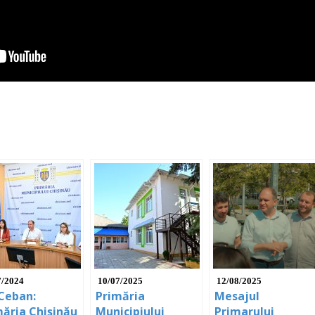
7/2024
10/07/2025
12/08/2025
 Ceban:
Primăria
Mesajul
măria Chișinău
Municipiului
Primarului