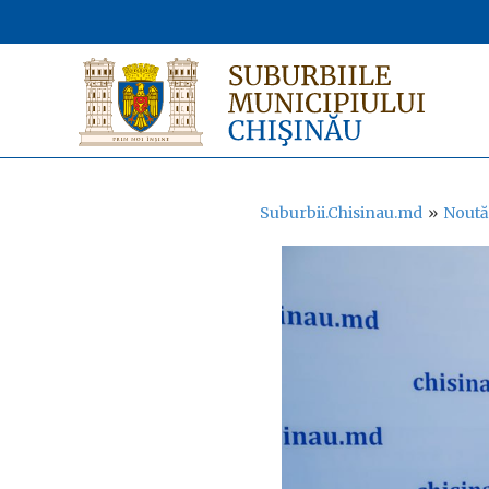
Suburbii.Chisinau.md
»
Noută