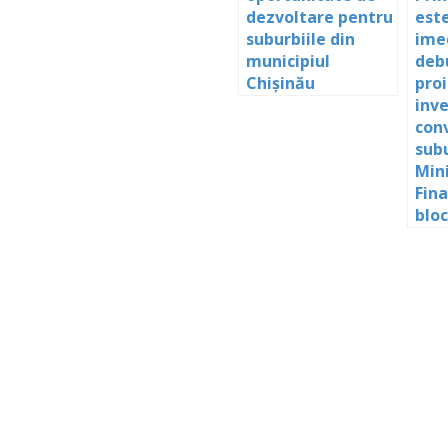
dezvoltare pentru
est
suburbiile din
ime
municipiul
deb
Chișinău
pro
inve
con
subu
Min
Fina
bloc