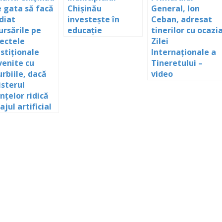
e gata să facă
Chișinău
General, Ion
diat
investește în
Ceban, adresat
ursările pe
educație
tinerilor cu ocazi
iectele
Zilei
stiționale
Internaționale a
venite cu
Tineretului –
rbiile, dacă
video
isterul
nțelor ridică
ajul artificial