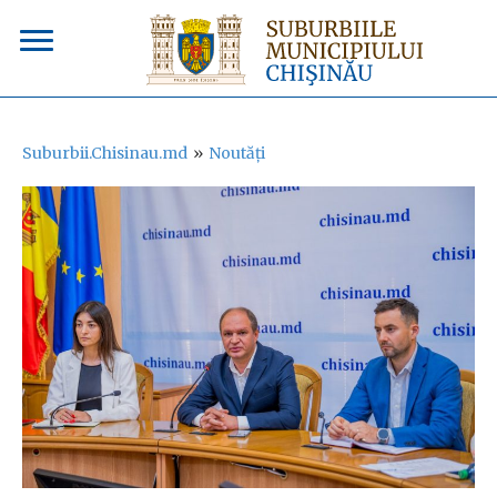
Suburbii.Chisinau.md
»
Noutăți