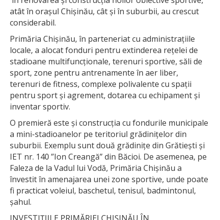
atât în orașul Chișinău, cât și în suburbii, au crescut
considerabil.
Primăria Chișinău, în parteneriat cu administrațiile
locale, a alocat fonduri pentru extinderea rețelei de
stadioane multifuncționale, terenuri sportive, săli de
sport, zone pentru antrenamente în aer liber,
terenuri de fitness, complexe polivalente cu spații
pentru sport și agrement, dotarea cu echipament și
inventar sportiv.
O premieră este și construcția cu fondurile municipale
a mini-stadioanelor pe teritoriul grădinițelor din
suburbii. Exemplu sunt două grădinițe din Grătiești și
IET nr. 140 ”Ion Creangă” din Băcioi. De asemenea, pe
Faleza de la Vadul lui Vodă, Primăria Chișinău a
învestit în amenajarea unei zone sportive, unde poate
fi practicat voleiul, baschetul, tenisul, badmintonul,
șahul.
INVESTIȚIILE PRIMĂRIEI CHIȘINĂU ÎN