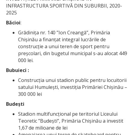
INFRASTRUCTURA SPORTIVĂ DIN SUBURBII, 2020-
2025
Băcioi
:
Grădinița nr. 140 ”Ion Creangă”, Primăria
Chișinău a finanțat integral lucrările de
construcție a unui teren de sport pentru
preșcolari, din bugetul municipal s-au alocat 449
000 lei.
Bubuieci :
Construcția unui stadion public pentru locuitorii
satului Humulești, investiția Primăriei Chișinău –
300 000 lei
Budești
Stadion multifuncțional pe teritoriul Liceului
Teoretic ”Budești”, Primăria Chișinău a investit
1,67 de milioane de lei
Amenajarea unui teren de skateboard pentru