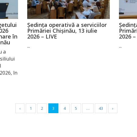
getului
Ședința operativă a serviciilor
Ședința
026
Primăriei Chișinău, 13 iulie
Primări
nare în
2026 – LIVE
2026 –
inău
...
...
u a
iliului
l
2026, în
‹
1
2
3
4
5
…
43
›