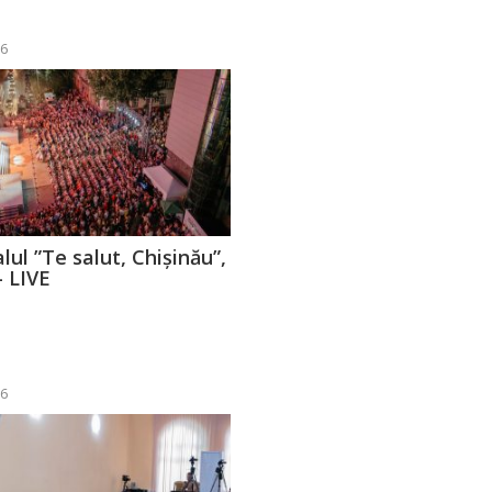
26
lul ”Te salut, Chișinău”,
– LIVE
26