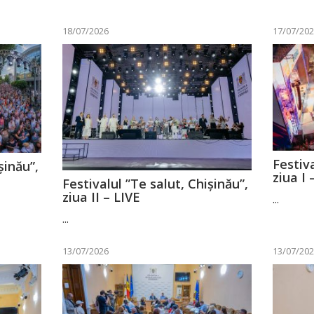
18/07/2026
17/07/20
Festiva
șinău”,
ziua I 
Festivalul ”Te salut, Chișinău”,
ziua II – LIVE
...
...
13/07/2026
13/07/20