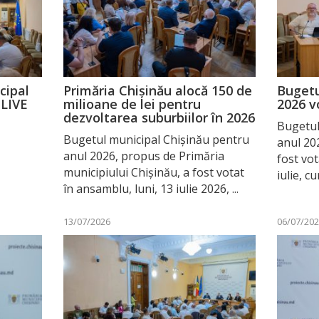
cipal
Primăria Chișinău alocă 150 de
Bugetu
 LIVE
milioane de lei pentru
2026 v
dezvoltarea suburbiilor în 2026
Bugetul
Bugetul municipal Chișinău pentru
anul 20
anul 2026, propus de Primăria
fost vot
municipiului Chișinău, a fost votat
iulie, cu
în ansamblu, luni, 13 iulie 2026, ...
13/07/2026
06/07/20