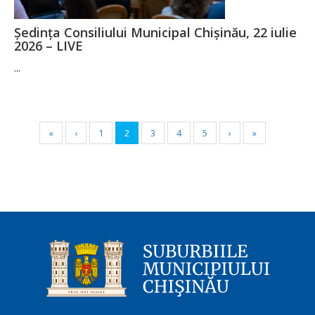
Ședința Consiliului Municipal Chișinău, 22 iulie
2026 – LIVE
...
«
‹
1
2
3
4
5
›
»