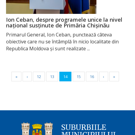
Ion Ceban, despre programele unice la nivel
național susținute de Primăria Chișinău
Primarul General, Ion Ceban, punctează câteva
obiective care nu se întâmplă în nicio localitate din
Republica Moldova și sunt realizate ...
«
‹
12
13
14
15
16
›
»