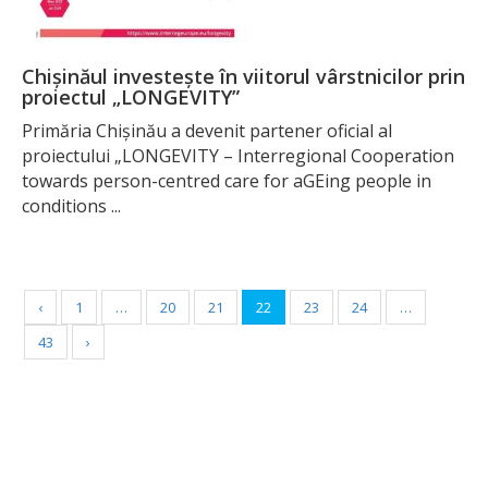
Chișinăul investește în viitorul vârstnicilor prin
proiectul „LONGEVITY”
Primăria Chișinău a devenit partener oficial al
proiectului „LONGEVITY – Interregional Cooperation
towards person-centred care for aGEing people in
conditions ...
‹
1
…
20
21
22
23
24
…
43
›